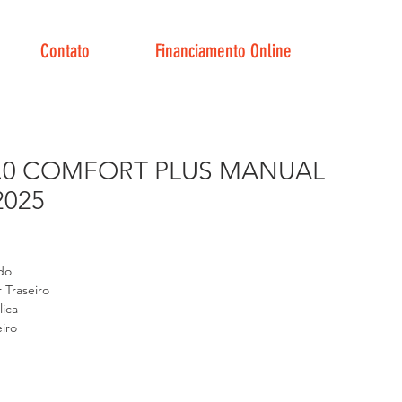
Contato
Financiamento Online
1.0 COMFORT PLUS MANUAL
2025
reço
do
Traseiro
lica
iro