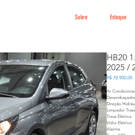
Sobre
Estoque
HB20 
2025 / 
P
R$ 78.900,00
Ar Condiciona
Desembaçador 
Direção Hidráu
Limpador Trase
Trava Elétrica
Vidro Elétrico
Alarme