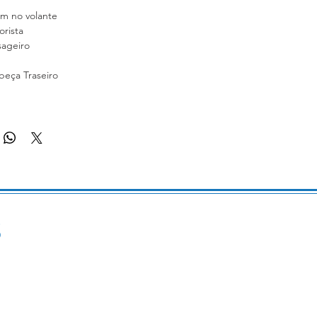
om no volante
rista
sageiro
beça Traseiro
s