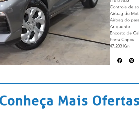
Freio ABS
Controle de s
Airbag do Moto
Airbag do pas
Ar quente
Encosto de Ca
Porta Copos
47.203 Km
Conheça Mais Oferta