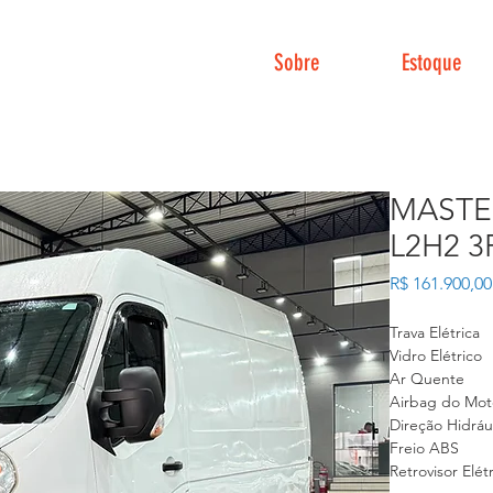
Sobre
Estoque
MASTE
L2H2 3
R$ 161.900,00
Trava Elétrica
Vidro Elétrico
Ar Quente
Airbag do Moto
Direção Hidráu
Freio ABS
Retrovisor Elét