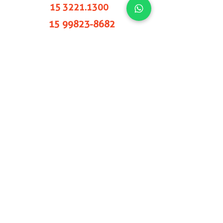
15 3221.1300
15 99823-8682
Loja 2:
Rua Benedito Ferreira Telles,193
Jardim Simus - Sorocaba/SP
15 3359.2570
15 97401-0284
Loja 3:
Rua Padre Antônio Bento, 188 Éden
- Sorocaba/SP
15 3225.4333
15 98116-0077
Loja 4 : Rua Dr. Américo Figueiredo,417
Jardim Simus - Sorocaba/SP
15 3417.3590
15 99662-3845