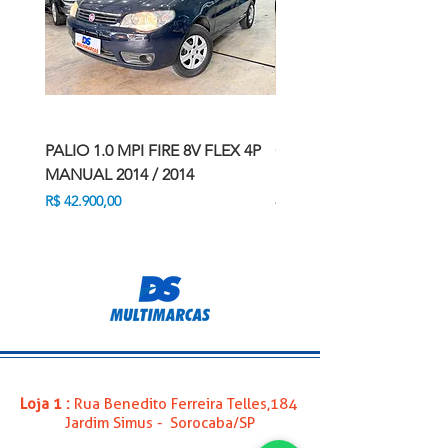
PALIO 1.0 MPI FIRE 8V FLEX 4P
COROLLA CROSS 2.0 VV
MANUAL 2014 / 2014
FLEX XR DIRECT SHIFT 2
2026
Preço
R$ 42.900,00
Preço
R$ 166.900,00
Loja 1 :
Rua Benedito Ferreira Telles,184
Jardim Simus - Sorocaba/SP