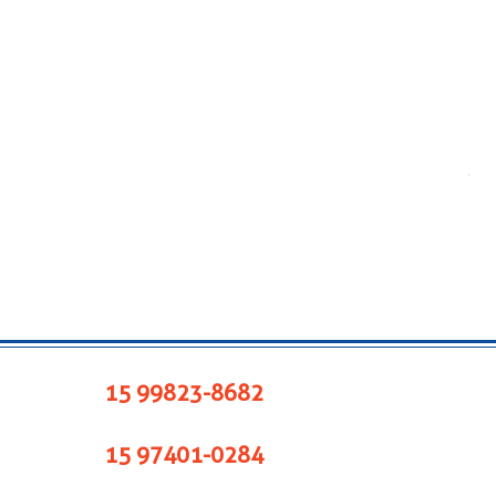
COR
Pre
R$ 
15 99823-8682
15 97401-0284