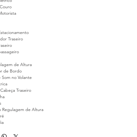
létrico
 Couro
otorista
Estacionamento
or Traseiro
aseiro
passageiro
lagem de Altura
r de Bordo
e Som no Volante
rica
 Cabeça Traseiro
lha
s
m Regulagem de Altura
ré
dia