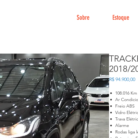
Sobre
Estoque
TRACK
2018/2
P
R$ 94.900,00
108.016 Km
Ar Condici
Freio ABS
Vidro Elétri
Trava Elétri
Alarme
Rodas liga 