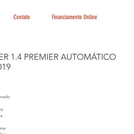
Contato
Financiamento Online
ER 1.4 PREMIER AUTOMÁTICO
019
reço
onado
co
ca
leve