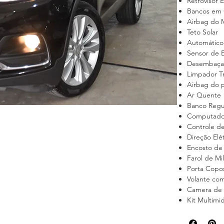
Retrovisor E
Bancos em
Airbag do M
Teto Solar
Automático
Sensor de 
Desembaçad
Limpador Tr
Airbag do 
Ar Quente
Banco Regu
Computado
Controle d
Direção Elét
Encosto de
Farol de Mi
Porta Copo
Volante co
Camera de 
Kit Multimi