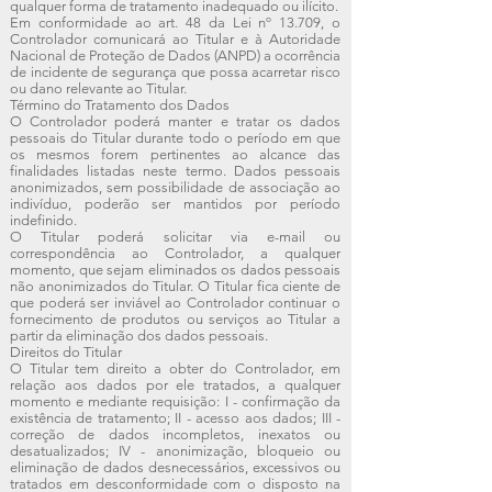
qualquer forma de tratamento inadequado ou ilícito.
Em conformidade ao art. 48 da Lei nº 13.709, o
Controlador comunicará ao Titular e à Autoridade
Nacional de Proteção de Dados (ANPD) a ocorrência
de incidente de segurança que possa acarretar risco
ou dano relevante ao Titular.
Término do Tratamento dos Dados
O Controlador poderá manter e tratar os dados
pessoais do Titular durante todo o período em que
os mesmos forem pertinentes ao alcance das
finalidades listadas neste termo. Dados pessoais
anonimizados, sem possibilidade de associação ao
indivíduo, poderão ser mantidos por período
indefinido.
O Titular poderá solicitar via e-mail ou
correspondência ao Controlador, a qualquer
momento, que sejam eliminados os dados pessoais
não anonimizados do Titular. O Titular fica ciente de
que poderá ser inviável ao Controlador continuar o
fornecimento de produtos ou serviços ao Titular a
partir da eliminação dos dados pessoais.
Direitos do Titular
O Titular tem direito a obter do Controlador, em
relação aos dados por ele tratados, a qualquer
momento e mediante requisição: I - confirmação da
existência de tratamento; II - acesso aos dados; III -
correção de dados incompletos, inexatos ou
desatualizados; IV - anonimização, bloqueio ou
eliminação de dados desnecessários, excessivos ou
tratados em desconformidade com o disposto na