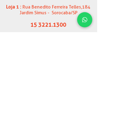
Loja 1 :
Rua Benedito Ferreira Telles,184
Jardim Simus - Sorocaba/SP
15 3221.1300
15 99823-8682
Loja 2:
Rua Benedito Ferreira Telles,193
Jardim Simus - Sorocaba/SP
15 3359.2570
15 97401-0284
Loja 3:
Rua Padre Antônio Bento, 188 Éden
- Sorocaba/SP
15 3225.4333
15 98116-0077
Loja 4 : Rua Dr. Américo Figueiredo,417
Jardim Simus - Sorocaba/SP
15 3417.3590